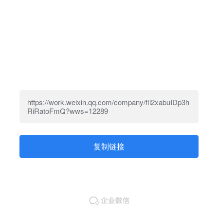
https://work.weixin.qq.com/company/fii2xabuIDp3h
RiRatoFmQ?wws=12289
复制链接